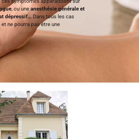
si ces symptômes apparaissent sur
rogue
, ou une
anesthésie générale et
tat dépressif…
Dans tous les cas
et ne pourra pas être une