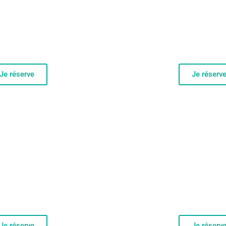
es Énergétiques
Nettoyages Éne
1H
1H30
Je réserve
Je réserv
es Énergétiques
Nettoyages Éne
2H
3H
Je réserve
Je réserv