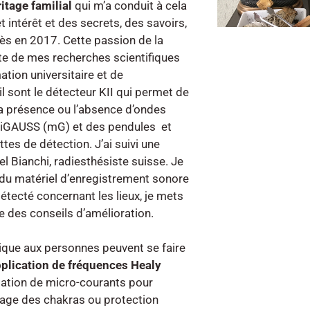
itage familial
qui m’a conduit à cela
 intérêt et des secrets, des savoirs,
cès en 2017. Cette passion de la
ite de mes recherches scientifiques
mation universitaire et de
l sont le détecteur KII qui permet de
la présence ou l’absence d’ondes
liGAUSS (mG) et des pendules et
tes de détection. J’ai suivi une
l Bianchi, radiesthésiste suisse. Je
 du matériel d’enregistrement sonore
détecté concernant les lieux, je mets
e des conseils d’amélioration.
que aux personnes peuvent se faire
pplication de fréquences Healy
isation de micro-courants pour
oyage des chakras ou protection