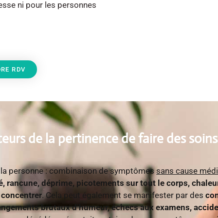
esse ni pour les personnes
RE RDV
eurs de la pertinence de faire des soin
à la personne : combinaison de symptômes
sans cause médi
té, rancune, déprime, picotements sur tout le corps, chaleu
e concentrer
. Cela peut également se manifester par des
com
hangements brutaux d’humeur, échecs aux examens, accid