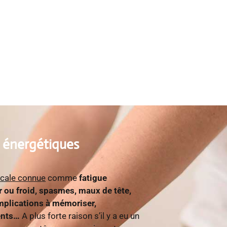
s énergétiques
cale connue
comme
fatigue
r ou froid, spasmes, maux de tête,
plications à mémoriser,
ents…
A plus forte raison s’il y a eu un