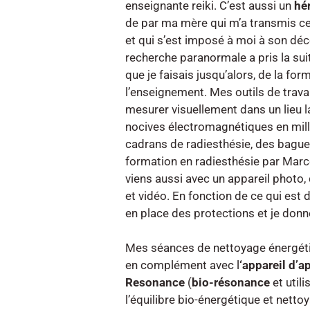
enseignante reiki. C’est aussi un
hér
de par ma mère qui m’a transmis cet
et qui s’est imposé à moi à son dé
recherche paranormale a pris la su
que je faisais jusqu’alors, de la for
l’enseignement. Mes outils de travai
mesurer visuellement dans un lieu 
nocives électromagnétiques en mil
cadrans de radiesthésie, des baguet
formation en radiesthésie par Marce
viens aussi avec un appareil photo,
et vidéo. En fonction de ce qui est 
en place des protections et je donn
Mes séances de nettoyage énergéti
en complément avec l
‘appareil d’a
Resonance
(
bio-résonance
et util
l’équilibre bio-énergétique et nett