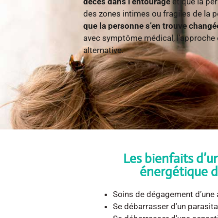
décès dans l’entourage
et que la pe
des zones intimes ou fragiles de la p
que la personne s’en trouve changé
avec symptôme médical, l’approche é
alternative.
Les bienfaits d’
énergétique d’
Soins de dégagement d’une 
Se débarrasser d’un parasit