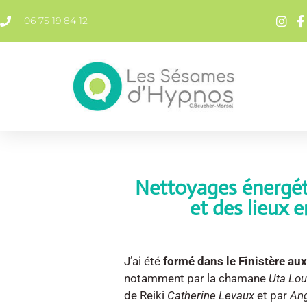
contenu
principal
06 75 19 84 12
Nettoyages énergét
et des lieux e
J’ai été
formé dans le Finistère au
notamment par la chamane
Uta Lou
de Reiki
Catherine Levaux
et par
An