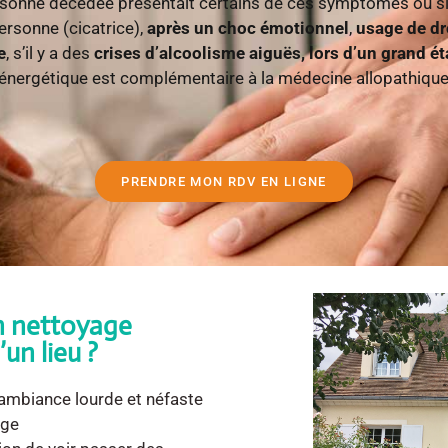
rsonne décédée présentait certains de ces symptômes ou 
ersonne (cicatrice),
après un choc émotionnel
,
usage de d
e
, s’il y a des
crises d’alcoolisme aiguës, lors d’un grand é
nergétique est complémentaire à la médecine allopathique 
PRENDRE MON RDV EN LIGNE
un nettoyage
un lieu ?
ambiance lourde et néfaste
age