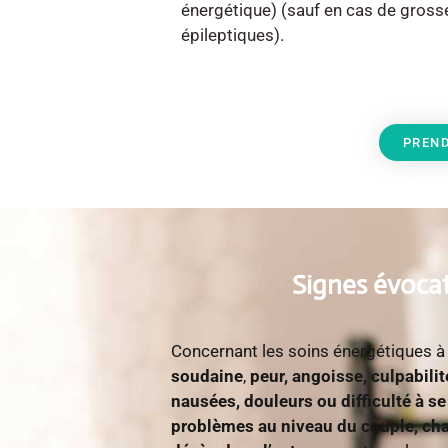
énergétique) (sauf en cas de gross
épileptiques).
PREND
Signes évocat
Concernant les soins énergétiques 
soudaine
,
peur, angoisse, culpabili
nausées, douleurs
ou difficulté à s
problèmes au niveau du couple, c