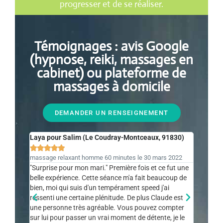
progresser et de se réaliser.
Témoignages : avis Google
(hypnose, reiki, massages en
cabinet) ou plateforme de
massages à domicile
DEMANDER UN RENSEIGNEMENT
Laya pour Salim (Le Coudray-Montceaux, 91830)
Céline e









massage relaxant homme 60 minutes le 30 mars 2022
Avis WeCa
"Surprise pour mon mari." Première fois et ce fut une
"Incroyab
belle expérience. Cette séance m'a fait beaucoup de
merci à C
bien, moi qui suis d'un tempérament speed j'ai
professio
ressenti une certaine plénitude. De plus Claude est
recomman
une personne très agréable. Vous pouvez compter
(https:/
sur lui pour passer un vrai moment de détente, je le