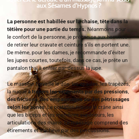
aux Sésames d'Hypnos ?
La personne est habillée sur la chaise, tête dans la
têtière pour une partie du temps.
Néanmoins pour
le confort de la personne, je préconise aux hommes
de retirer leur cravate et ceinture s’ils en portent une.
De même, pour les dames, je recommande d’éviter
les jupes courtes, toutefois, dans ce cas, je prête un
pantalon thaï à enfiler par-dessus la jupe.
Le masseur travaille le dos, les épaules, les trapèzes,
la nuque
à travers les vêtements par des pressions
,
des frictions, des empaumages ou des pétrissages
selon les zones
. Le praticien masse le crâne ainsi
que les biceps et les membres supérieurs, les
articulations des mains. Le massage comprend des
étirements et s’achève par des percussions.