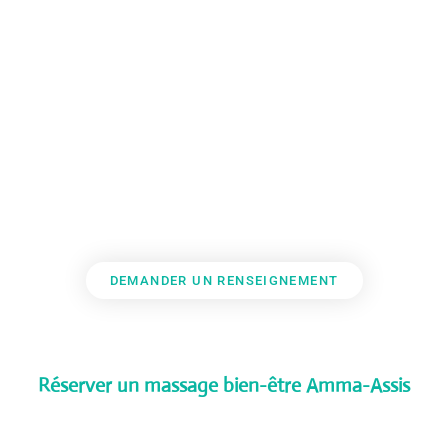
massage Amma-Assis ?
Ce massage est interdit pour les femmes
enceintes, en cas de problème cardiaque,
en cas de fièvre et de crise en général. Un
délai d’une heure est souhaitable après
un repas.
DEMANDER UN RENSEIGNEMENT
Réserver un massage bien-être Amma-Assis